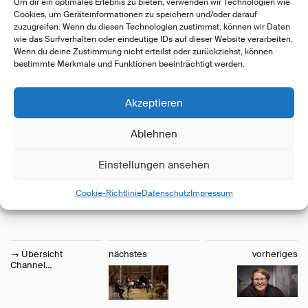
Um dir ein optimales Erlebnis zu bieten, verwenden wir Technologien wie
Cookies, um Geräteinformationen zu speichern und/oder darauf
zuzugreifen. Wenn du diesen Technologien zustimmst, können wir Daten
wie das Surfverhalten oder eindeutige IDs auf dieser Website verarbeiten.
Wenn du deine Zustimmung nicht erteilst oder zurückziehst, können
bestimmte Merkmale und Funktionen beeinträchtigt werden.
Im Podcast spricht Christoph Weiß mit dem Bildhauer
Akzeptieren
Giotto Bente über seine Kindheit in Amsterdam, seine
Zeit an der Holzbildhauer Schule Berchtesgaden und
Ablehnen
erfährt, wie es Giotto nach Kiel verschlagen hat. Zudem
verrät er, mit welchem Hölzern er arbeitet und
Einstellungen ansehen
beantwortet drei Fragen zur bildenden Kunst.
Cookie-Richtlinie
Datenschutz
Impressum
→
Übersicht
nächstes
vorheriges
Channel…